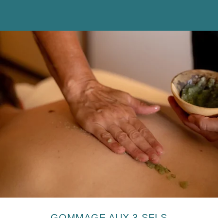
Les informations recueillies sur ce formulaire, vous concernant font
l' objet d' un traitement destiné exclusivement au traitement de votre
demande. la durée de conservation des données est de 3ans. Vous
bénéficiez d'un droit d' accès, de rectification, de portabilité, d'
effacement de celles-ci ou une limitation du traitement. Vous pouvez
vous opposer au traitement des données vous concernant et disposez
du droit de retirer votre consentement à tout moment en nous
contactant directement. Vous avez la possibilité d'introduire une
réclamation auprès d' une autorité de contrôle si vous estimez que ce
traitement de données à caractère personnel ne répond pas aux
exigences légales en vigueur.
GOMMAGE AUX 3 SELS