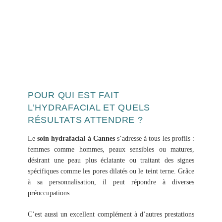
HÔTEL BELLE PLAGE
LE SPA
Espace Sensoriel
Fitness
Nos Marques
SOINS & MASSAGES
POUR QUI EST FAIT
RESTAURANT SHISO
L’HYDRAFACIAL ET QUELS
MEMBRE
RÉSULTATS ATTENDRE ?
EVENT
RESTEZ INFORMÉ
Le
soin hydrafacial à Cannes
s’adresse à tous les profils :
OFFRES & CADEAUX
femmes comme hommes, peaux sensibles ou matures,
Offres
DES EXCLUSIVITÉS DU SPA 
désirant une peau plus éclatante ou traitant des signes
Cartes cadeaux
BELLE PLAGE.
spécifiques comme les pores dilatés ou le teint terne. Grâce
INSCRIVEZ-VOUS ET BÉNÉFICI
CONTACT
à sa personnalisation, il peut répondre à diverses
DERNIÈRES NOUVEAUTÉS ET O
préoccupations.
RÉSERVER
Un soin
C’est aussi un excellent complément à d’autres prestations
Au restaurant