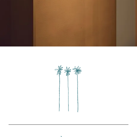
du droit de retirer votre consentement à tout moment en nous
contactant directement. Vous avez la possibilité d'introduire une
réclamation auprès d' une autorité de contrôle si vous estimez que ce
traitement de données à caractère personnel ne répond pas aux
exigences légales en vigueur.
+33 4 93 06 25 55
spa@hotelbelleplage.fr