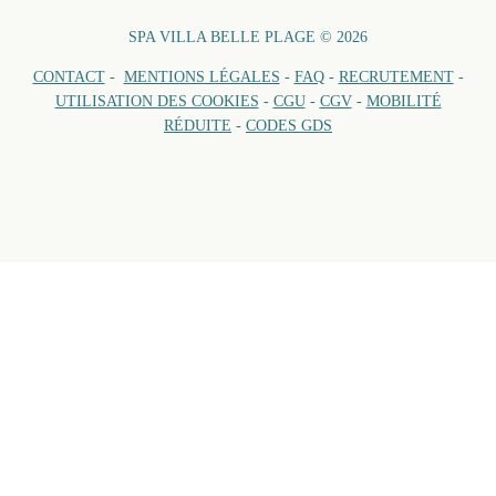
SPA VILLA BELLE PLAGE © 2026
CONTACT
-
MENTIONS LÉGALES
-
FAQ
-
RECRUTEMENT
-
UTILISATION DES COOKIES
-
CGU
-
CGV
-
MOBILITÉ
RÉDUITE
-
CODES GDS
REST
Ouvert tous les jours 
Petit déj
Déjeune