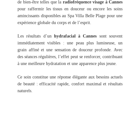
de bien-être telles que la
radiofréquence visage à Cannes
pour raffermir les tissus en douceur ou encore les soins
amincissants disponibles au Spa Villa Belle Plage pour une
9, rue Jean Dollfus 06400 Cannes, France
expérience globale du corps et de l’esprit.
REST
+33 4 93 06 25 55
RÉSERVEZ EN 
spa@hotelbelleplage.fr
Les résultats d’un
hydrafacial à Cannes
sont souvent
ESP
immédiatement visibles : une peau plus lumineuse, un
RÉSER
Ouvert tou
LA
grain affiné et une sensation de douceur profonde. Avec
UN ESP
des séances régulières, l’effet peut se renforcer, contribuant
09
Ouvert tou
RÉSERVEZ
à une meilleure hydratation et une apparence plus jeune.
20, rue Ba
Du 1er a
09
09
Ce soin constitue une réponse élégante aux besoins actuels
09
Du 1er a
de beauté : efficacité rapide, confort maximal et résultats
Du 1er n
NOU
SITE INTERN
naturels.
09
Du 1er n
NOU
RÉSERVE