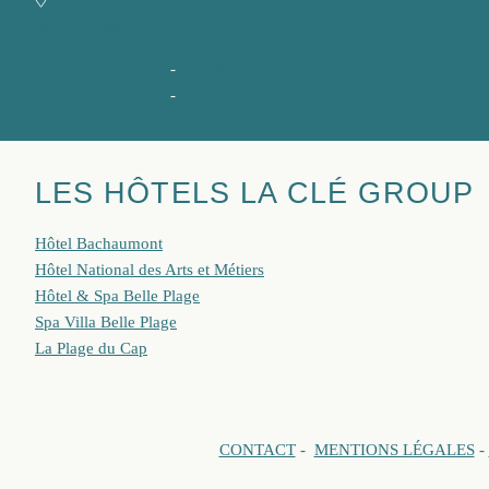
9, rue Jean Dollfus,
06400 Cannes
+ 33 4 93 06 25 55
-
spa@hotelbelleplage.fr
+ 33 4 93 06 25 54
-
shiso@hotelbelleplage.fr
LES HÔTELS LA CLÉ GROUP
Hôtel Bachaumont
Hôtel National des Arts et Métiers
Hôtel & Spa Belle Plage
Spa Villa Belle Plage
La Plage du Cap
CONTACT
-
MENTIONS LÉGALES
-