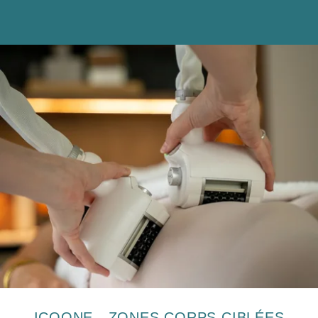
Les informations recueillies sur ce formulaire, vous concernant font
l' objet d' un traitement destiné exclusivement au traitement de votre
demande. la durée de conservation des données est de 3ans. Vous
bénéficiez d'un droit d' accès, de rectification, de portabilité, d'
effacement de celles-ci ou une limitation du traitement. Vous pouvez
vous opposer au traitement des données vous concernant et disposez
du droit de retirer votre consentement à tout moment en nous
contactant directement. Vous avez la possibilité d'introduire une
réclamation auprès d' une autorité de contrôle si vous estimez que ce
traitement de données à caractère personnel ne répond pas aux
exigences légales en vigueur.
ICOONE - ZONES CORPS CIBLÉES